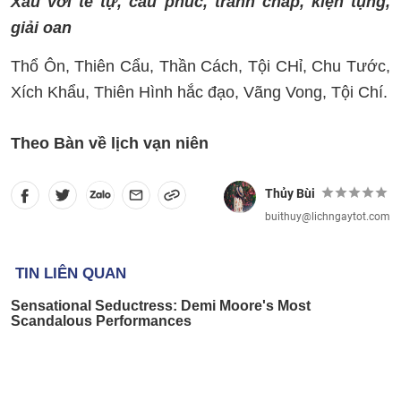
Xấu với tế tự, cầu phúc, tranh chấp, kiện tụng,
giải oan
Thổ Ôn, Thiên Cẩu, Thần Cách, Tội CHỉ, Chu Tước,
Xích Khẩu, Thiên Hình hắc đạo, Vãng Vong, Tội Chí.
Theo Bàn về lịch vạn niên
Thủy Bùi
buithuy@lichngaytot.com