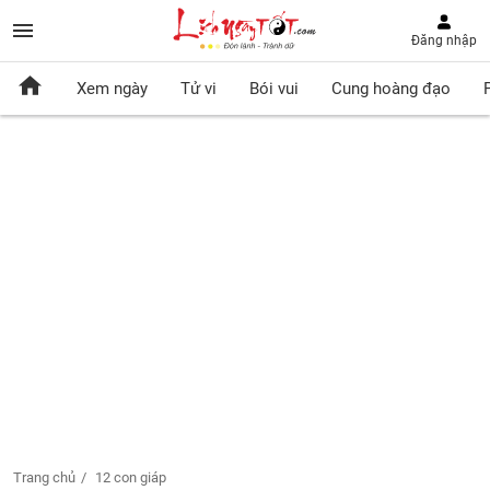
Đăng nhập
Xem ngày
Tử vi
Bói vui
Cung hoàng đạo
Trang chủ
12 con giáp