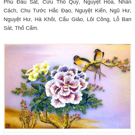
Phủ Đầu Sát, Cửu Thổ Quỷ, Nguyệt Hỏa, Nhân
Cách, Chu Tước Hắc Đạo, Nguyệt Kiến, Ngũ Hư,
Nguyệt Hư, Hà Khôi, Cẩu Giảo, Lôi Công, Lỗ Ban
Sát, Thổ Cấm.