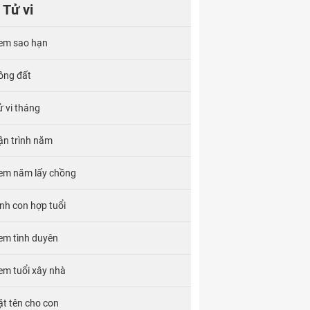
Tử vi
em sao hạn
ông đất
ử vi tháng
ận trình năm
em năm lấy chồng
inh con hợp tuổi
em tình duyên
em tuổi xây nhà
ặt tên cho con