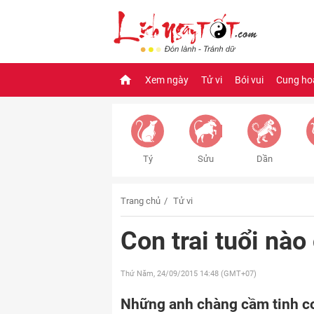
Xem ngày
Tử vi
Bói vui
Cung ho
Tý
Sửu
Dần
Trang chủ
Tử vi
Con trai tuổi nà
Thứ Năm, 24/09/2015
14:48 (GMT+07)
Những anh chàng cầm tinh co