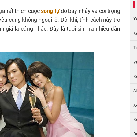
ựa rất thích cuộc
sống tự
do bay nhảy và coi trọng
 yêu cũng không ngoại lệ. Đôi khi, tính cách này trở
X
h giá là cứng nhắc. Đây là tuổi sinh ra nhiều
đàn
X
T
V
X
S
X
X
Đ