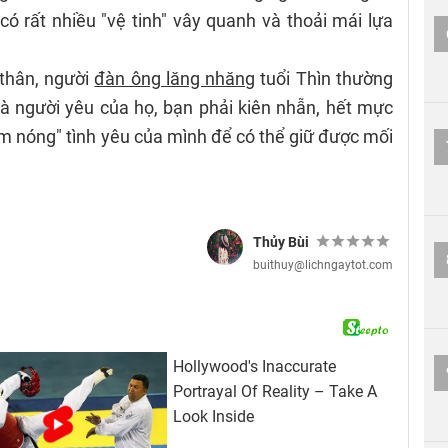
có rất nhiều "vệ tinh" vây quanh và thoải mái lựa
thân, người
đàn ông lăng nhăng
tuổi Thìn thường
 là người yêu của họ, bạn phải kiên nhẫn, hết mực
 nóng" tình yêu của mình để có thể giữ được mối
Thủy Bùi
buithuy@lichngaytot.com