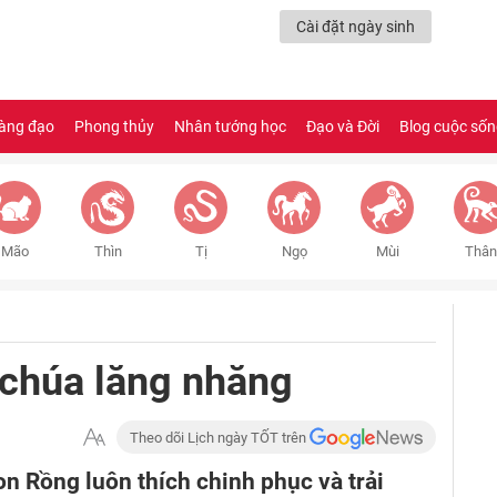
Cài đặt ngày sinh
àng đạo
Phong thủy
Nhân tướng học
Đạo và Đời
Blog cuộc số
Mão
Thìn
Tị
Ngọ
Mùi
Thân
o chúa lăng nhăng
Theo dõi Lịch ngày TỐT trên
n Rồng luôn thích chinh phục và trải