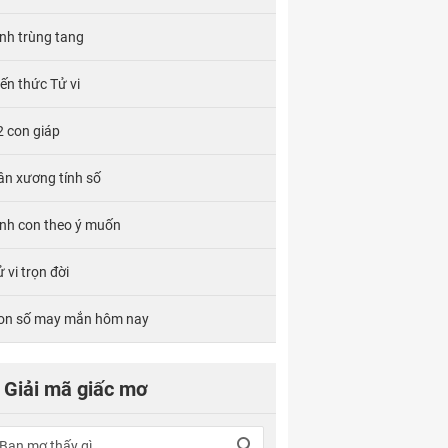
ính trùng tang
iến thức Tử vi
2 con giáp
ân xương tính số
inh con theo ý muốn
 vi trọn đời
on số may mắn hôm nay
Giải mã giấc mơ