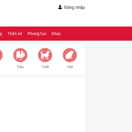
Đăng nhập
ng
Thần số
Phong tục
Khác
Dậu
Tuất
Hợi