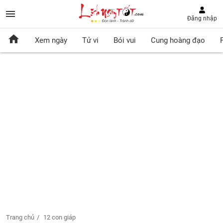
Đăng nhập
Xem ngày
Tử vi
Bói vui
Cung hoàng đạo
Trang chủ
12 con giáp