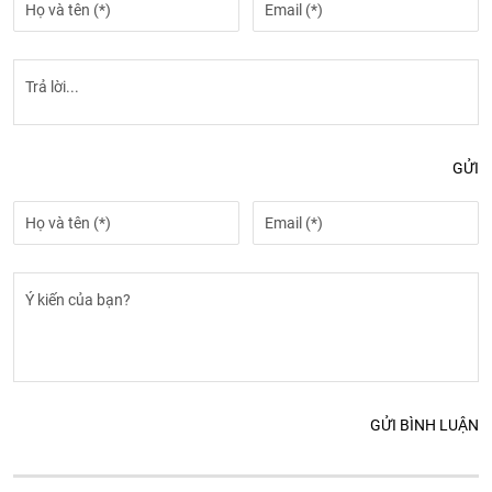
GỬI
GỬI BÌNH LUẬN