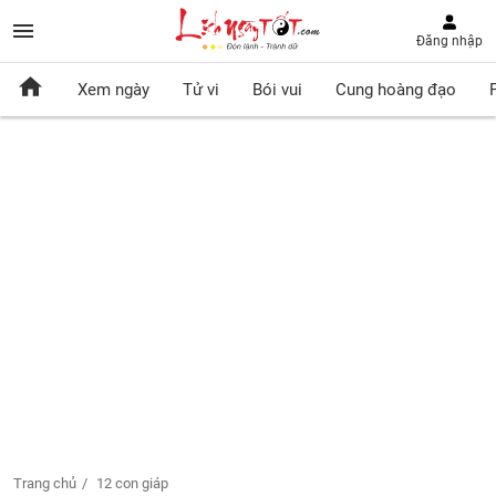
Đăng nhập
Xem ngày
Tử vi
Bói vui
Cung hoàng đạo
Trang chủ
12 con giáp